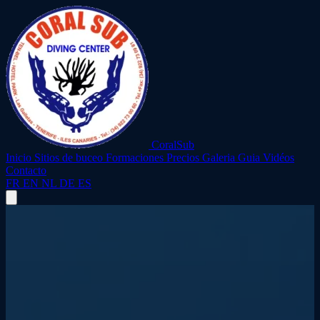
CoralSub
Inicio
Sitios de buceo
Formaciones
Precios
Galeria
Guia
Vidéos
Contacto
FR
EN
NL
DE
ES