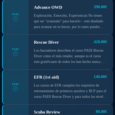
390.00€
Advance OWD
PADI
Exploración, Emoción, Experiencias No tienes
que ser “avanzado” para hacerlo – está diseñado
para avanzar en tu buceo, por lo tanto puedes
empezar inmediatamente una vez conseguida tu
certificación PADI Open Water Diver. El curso te
420.00€
Rescue Diver
ayuda a construir confianza y a ampliar tus
destrezas de buceo a través de diferentes
PADI
Los buceadores describen el curso PADI Rescue
Inmersiones de Aventura. Pruebas distintas
Diver como el más retador, aunque es el curso
especialidades mientras ganas experiencia bajo la
más gratificante de todos los han hecho nunca.
supervisión de tu Instructor.
¿Por qué? Porque aprendes a prevenir y gestionar
problemas en el agua y te conviertes en un
140.00€
EFR (1st aid)
buceador más confiado con tus destrezas, sabiendo
que puedes ayudar a otros si lo necesitan. Durante
PADI
Los cursos de EFR cumplen los requisitos de
el curso, aprendes a convertirte en mejor
entrenamiento de primeros auxilios y RCP para el
compañero practicando técnicas de resolución de
curso PADI Rescue Diver y para todos los niveles
problemas hasta que ello se convierte en tu
profesionales. La mayoría de los Instructors son
segunda naturaleza.
también Emergency First Response Instructors.
80.00€
Scuba Review