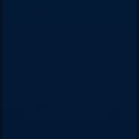
que acredite la capacidad para bucear; -
Certificación de Divemaster o Assistant
Instructor; - al menos 100 inmersiones registradas
y validadas en el logbook.