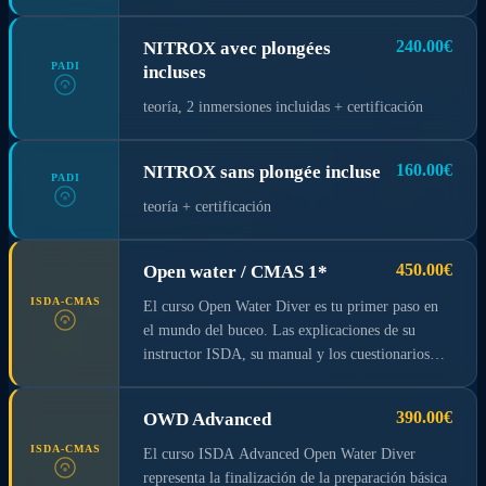
Adventure Diver o superior, y tienes al menos 15
años de edad.
240.00€
NITROX avec plongées
PADI
incluses
teoría, 2 inmersiones incluidas + certificación
160.00€
NITROX sans plongée incluse
PADI
teoría + certificación
450.00€
Open water / CMAS 1*
ISDA-CMAS
El curso Open Water Diver es tu primer paso en
el mundo del buceo. Las explicaciones de su
instructor ISDA, su manual y los cuestionarios
que encontrará en cada capítulo lo ayudarán a
aprender fácilmente los conceptos básicos para
390.00€
OWD Advanced
sumergirse bajo el agua con un aparato de
respiración autónomo. Aprenderá cómo la presión
ISDA-CMAS
El curso ISDA Advanced Open Water Diver
del agua afecta nuestro cuerpo, cómo comunicarse
representa la finalización de la preparación básica