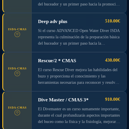
con su compañero de buceo y cómo usar el
del buceador y un primer paso hacia la promoción
equipo. Con el certificado Open Water Diver
de los intereses personales. Con este curso
puedes bucear en cualquier parte del mundo,
adquirirás las habilidades y conocimientos del
510.00€
Deep adv plus
incluso como principiante y hasta una
buceador experimentado probando, bajo la guía
profundidad máxima de 18 metros. + 70€ para la
de tu instructor ISDA, en 5 especialidades
ISDA-CMAS
Si el curso ADVANCED Open Water Diver ISDA
tarjeta CMAS
diferentes. + 65€ para la tarjeta CMAS
representa la culminación de la preparación básica
del buceador y un primer paso hacia la
profundización de sus intereses personales, su
versión “Plus” también permite, gracias a un
430.00€
Rescue/2 * CMAS
módulo adicional, superar los 30 metros de
profundidad. La mayoría de las bellezas marinas
ISDA-CMAS
El curso Rescue Diver mejora las habilidades del
se encuentran realmente dentro de los 20-30
buzo y proporciona el conocimiento y las
metros superiores de la superficie. Pero en
herramientas necesarias para reconocer y resolver
ocasiones nos puede atraer un naufragio, una
problemas en la superficie y bajo el agua.
cueva o el paso de grandes peces a mayor
Aprenderás a valorar si tu pareja no es capaz de
910.00€
Dive Master / CMAS 3*
profundidad. Este curso te permite bucear a 39
bucear o a ayudarle si está presa de una
metros de forma segura y sin estrés. + 65€ para la
enfermedad o si se encuentra en una emergencia.
ISDA-CMAS
El Divemaster es un curso sumamente importante,
tarjeta CMAS
El Rescue Diver es un compañero de buceo
durante el cual profundizarás aspectos importantes
preparado y confiable, que no solo brinda
del buceo como la física y la fisiología, mejorarás
seguridad, sino que hace que el buceo sea más
tus habilidades en el uso de las tablas de buceo y