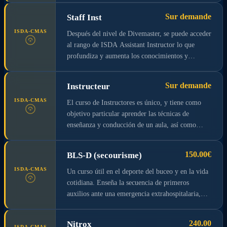
placentero para tu compañero. La Cruz Roja
adquirirás una base sólida de conocimiento del
Sur demande
Staff Inst
Italiana, con el protocolo CRI/CC/0036126/2010,
equipo. . Aprenderás cómo ayudar al instructor a
ha establecido que el curso ISDA Rescue Diver es
organizar un curso, cómo dirigir un grupo de
ISDA-CMAS
Después del nivel de Divemaster, se puede acceder
equivalente al C.R.I. + 70€ para la tarjeta CMAS
buceo y cómo trabajar en un centro de buceo. +
al rango de ISDA Assistant Instructor lo que
70€ para la tarjeta CMAS
profundiza y aumenta los conocimientos y
habilidades para el desarrollo de los alumnos, y es
una ayuda más valiosa para el ISDA Instructor en
Sur demande
Instructeur
la realización de los propios cursos.
ISDA-CMAS
El curso de Instructores es único, y tiene como
objetivo particular aprender las técnicas de
enseñanza y conducción de un aula, así como
consolidar y profundizar los conocimientos
teóricos y prácticos aprendidos en los cursos
150.00€
BLS-D (secourisme)
anteriores, en particular en el Divemaster. Con el
curso de Instructores, el profesional ISDA accede
ISDA-CMAS
Un curso útil en el deporte del buceo y en la vida
al nivel de Instructor OWD y está capacitado para
cotidiana. Enseña la secuencia de primeros
realizar cursos hasta el nivel Open Water y
auxilios ante una emergencia extrahospitalaria,
Advanced OWD. Para poder certificar a los buzos
resucitación cardiopulmonar, uso del desfibrilador
de rescate, el Instructor de Aguas Abiertas debe
externo automático, maniobras de despeje. Tiene
240.00
Nitrox
obtener la credencial de Instructor de Primeros
ISDA-CMAS