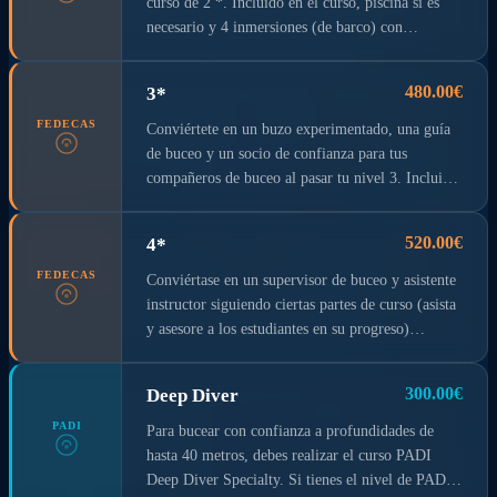
curso de 2 *. Incluido en el curso, piscina si es
necesario y 4 inmersiones (de barco) con
ejercicios (recargo por alquiler de equipo).
480.00€
3*
FEDECAS
Conviértete en un buzo experimentado, una guía
de buceo y un socio de confianza para tus
compañeros de buceo al pasar tu nivel 3. Incluido
en el curso ( piscina) si es necesario, 6
inmersiones con ejercicios en el mar.
520.00€
4*
FEDECAS
Conviértase en un supervisor de buceo y asistente
instructor siguiendo ciertas partes de curso (asista
y asesore a los estudiantes en su progreso)
Incluido en el curso, piscina si es necesario + 8
inmersiones con ejercicios de enseñanza y práctica
300.00€
Deep Diver
en el mar.
PADI
Para bucear con confianza a profundidades de
hasta 40 metros, debes realizar el curso PADI
Deep Diver Specialty. Si tienes el nivel de PADI