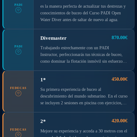
PADI
es la manera perfecta de actualizar tus destrezas y
conocimientos de buceo del Curso PADI Open
Water Diver antes de saltar de nuevo al agua.
870.00€
Divemaster
PADI
Trabajando estrechamente con un PADI
Instructor, perfeccionarás tus técnicas de buceo,
como dominar la flotación inmóvil sin esfuerzo, y
mejorarás tus técnicas de rescate de modo que te
anticipes y resuelvas fácilmente los problemas
450.00€
1*
más comunes. Aumentarás tus conocimientos de
buceo, tus capacidades de gestión y supervisión de
FEDECAS
Su primera experiencia de buceo al
forma que te conviertas en un modelo para los
descubrimiento del mundo submarino. En el curso
buceadores de todo el mundo.
se incluyen 2 sesiones en piscina con ejercicios, 1
sesión en el mar frente al centro de buceo, 2
salidas con el barco, teoría, examen de fin de
420.00€
2*
curso, seguro y material durante el curso y la
certificación.
FEDECAS
Mejore su experiencia y acceda a 30 metros con el