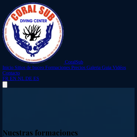
CoralSub
Inicio
Sitios de buceo
Formaciones
Precios
Galeria
Guia
Vidéos
Contacto
FR
EN
NL
DE
ES
Nuestras formaciones