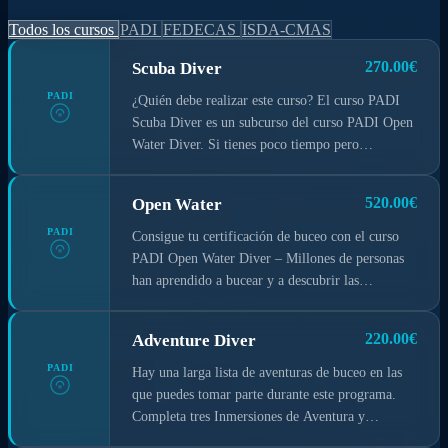
Todos los cursos
PADI
FEDECAS
ISDA-CMAS
270.00€
Scuba Diver
PADI
¿Quién debe realizar este curso? El curso PADI
Scuba Diver es un subcurso del curso PADI Open
Water Diver. Si tienes poco tiempo pero
realmente quieres convertirte en buceador, el nivel
de PADI Scuba Diver puede ser estupendo para ti,
520.00€
Open Water
particularmente si esperas bucear principalmente
con un guía de buceo. Este curso es un paso
PADI
Consigue tu certificación de buceo con el curso
intermedio para conseguir una certificación de
PADI Open Water Diver – Millones de personas
Open Water Diver, si ese es tu objetivo final.
han aprendido a bucear y a descubrir las
maravillas del mundo acuático por medio de este
curso. Para inscribirte en un curso PADI Open
220.00€
Adventure Diver
Water Diver (o Junior Open Water Diver), debes
tener 10 o más años de edad . Necesitas técnicas
PADI
Hay una larga lista de aventuras de buceo en las
de natación adecuadas y estar en buen estado
que puedes tomar parte durante este programa.
físico de salud. No es necesaria experiencia previa
Completa tres Inmersiones de Aventura y
en el buceo.
obtendrás la certificación Adventure Diver.