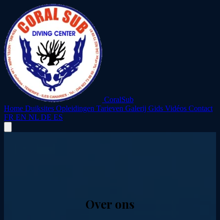
CoralSub
Home
Duiksites
Opleidingen
Tarieven
Galerij
Gids
Vidéos
Contact
FR
EN
NL
DE
ES
Over ons