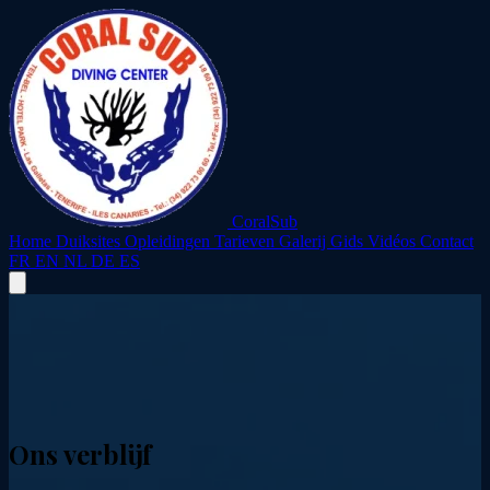
CoralSub
Home
Duiksites
Opleidingen
Tarieven
Galerij
Gids
Vidéos
Contact
FR
EN
NL
DE
ES
Ons verblijf