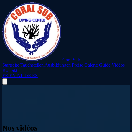
CoralSub
Startseite
Tauchstellen
Ausbildungen
Preise
Galerie
Guide
Vidéos
Kontakt
FR
EN
NL
DE
ES
Nos vidéos